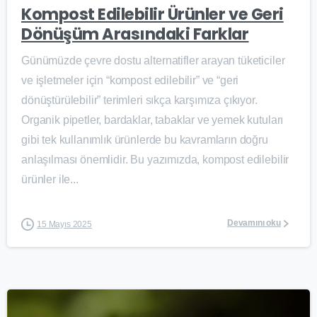
Kompost Edilebilir Ürünler ve Geri
Dönüşüm Arasındaki Farklar
Günümüzde çevre dostu alternatifler arayan tüketiciler
ve işletmeler için “kompost edilebilir” ve “geri
dönüştürülebilir” terimleri sıkça karşımıza çıkıyor.
Organik pipetler, bardaklar, tabaklar ve yemek kutuları
gibi tek kullanımlık ürünlerde bu kavramların doğru
anlaşılması önemlidir. Bu yazımızda, kompost edilebilir
ürünler ile...
Devamını oku
15 Mayıs 2025