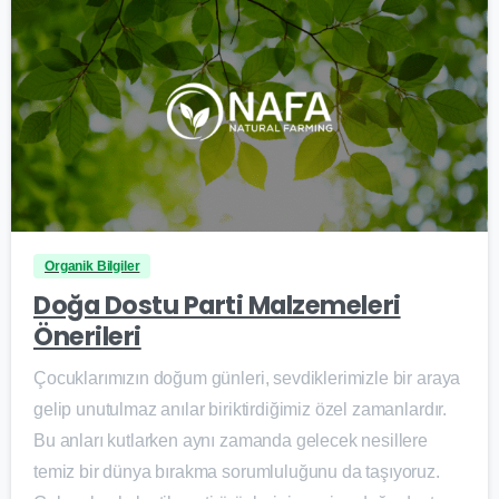
0
Organik Bilgiler
Doğa Dostu Parti Malzemeleri
Önerileri
Çocuklarımızın doğum günleri, sevdiklerimizle bir araya
gelip unutulmaz anılar biriktirdiğimiz özel zamanlardır.
Bu anları kutlarken aynı zamanda gelecek nesillere
temiz bir dünya bırakma sorumluluğunu da taşıyoruz.