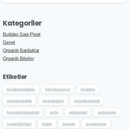
Kategoriler
Buğday Sapı Pipet
Genel
Organik Bardaklar
Organik Bilgiler
Etiketler
biodegredable
biyobozunur
buğday
compostable
doğalpipet
istanbulpipet
kompostlanabilir
nafa
nafapipet
nafatarim
organikpipet
pipet
saman
sugarcane