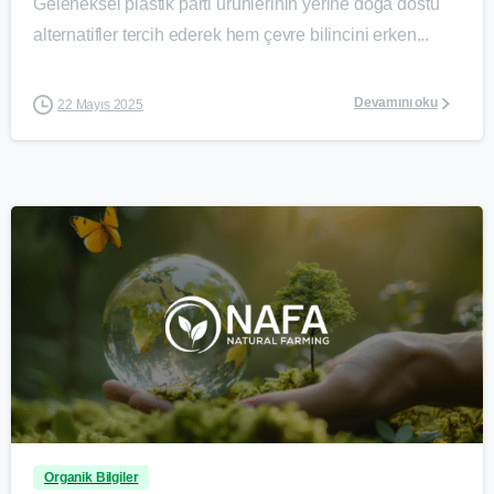
Geleneksel plastik parti ürünlerinin yerine doğa dostu
alternatifler tercih ederek hem çevre bilincini erken...
Devamını oku
22 Mayıs 2025
0
Organik Bilgiler