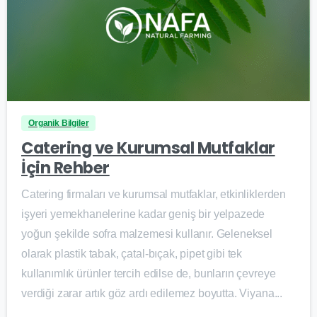
0
Organik Bilgiler
Catering ve Kurumsal Mutfaklar
İçin Rehber
Catering firmaları ve kurumsal mutfaklar, etkinliklerden
işyeri yemekhanelerine kadar geniş bir yelpazede
yoğun şekilde sofra malzemesi kullanır. Geleneksel
olarak plastik tabak, çatal-bıçak, pipet gibi tek
kullanımlık ürünler tercih edilse de, bunların çevreye
verdiği zarar artık göz ardı edilemez boyutta. Viyana...