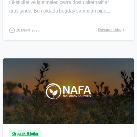
tüketiciler ve işletmeler, çevre dostu alternatifler
arayışında. Bu noktada buğday sapından pipet...
Devamını oku
28 Mayıs 2025
0
Organik Bilgiler