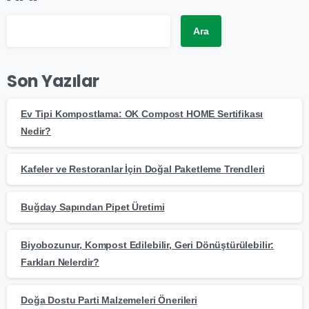
Ara
Son Yazılar
Ev Tipi Kompostlama: OK Compost HOME Sertifikası
Nedir?
Kafeler ve Restoranlar İçin Doğal Paketleme Trendleri
Buğday Sapından Pipet Üretimi
Biyobozunur, Kompost Edilebilir, Geri Dönüştürülebilir:
Farkları Nelerdir?
Doğa Dostu Parti Malzemeleri Önerileri