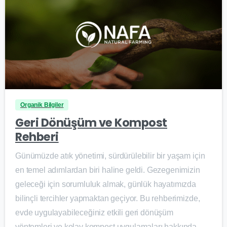
0
Organik Bilgiler
Geri Dönüşüm ve Kompost
Rehberi
Günümüzde atık yönetimi, sürdürülebilir bir yaşam için
en temel adımlardan biri haline geldi. Gezegenimizin
geleceği için sorumluluk almak, günlük hayatımızda
bilinçli tercihler yapmaktan geçiyor. Bu rehberimizde,
evde uygulayabileceğiniz etkili geri dönüşüm
yöntemleri ve kolay kompost uygulamaları hakkında