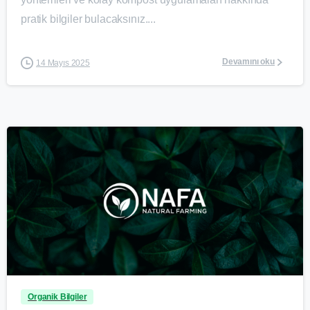
pratik bilgiler bulacaksınız....
Devamını oku
14 Mayıs 2025
0
Organik Bilgiler