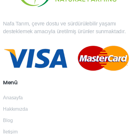
Nafa Tarım, çevre dostu ve sürdürülebilir yaşamı
desteklemek amacıyla üretilmiş ürünler sunmaktadır.
Menü
Anasayfa
Hakkımızda
Blog
İletişim