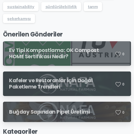
sustainability
sürdürülebilirlik
tarım
şekerkamışı
Önerilen Gönderiler
Ev Tipi Kompostlama: OK Compost
0
HOME Sertifikası Nedir?
Kafeler ve Restoranlar İçin Doğal
0
Paketleme Trendleri
Buğday Sapından Pipet Üretimi
0
Kategoriler