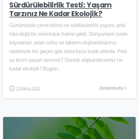
Sürdürülebilirlik Testi: Yaşam
Tarzınız Ne Kadar Ekolojik?
Günümüzde çevre bilinci ve sürdürülebilir yaşam, artık
lüks değil bir zorunluluk haline geldi. Dünyamızın sınırlı
kaynakları, artan nüfus ve tüketim alışkanlıklarımız
nedeniyle her geçen gün daha fazla baskı altında. Peki
ya bizim yaşam tarzımız? Günlük alışkanlıklarımız ne
kadar ekolojik? Bugün...
Devamını oku
13 Mayıs 2025