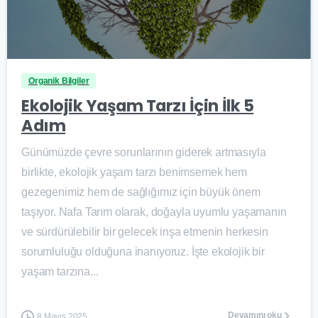
0
Organik Bilgiler
Ekolojik Yaşam Tarzı İçin İlk 5
Adım
Günümüzde çevre sorunlarının giderek artmasıyla
birlikte, ekolojik yaşam tarzı benimsemek hem
gezegenimiz hem de sağlığımız için büyük önem
taşıyor. Nafa Tarım olarak, doğayla uyumlu yaşamanın
ve sürdürülebilir bir gelecek inşa etmenin herkesin
sorumluluğu olduğuna inanıyoruz. İşte ekolojik bir
yaşam tarzına...
Devamını oku
8 Mayıs 2025