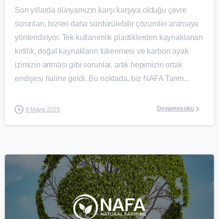
Son yıllarda dünyamızın karşı karşıya olduğu çevre
sorunları, bizleri daha sürdürülebilir çözümler aramaya
yönlendiriyor. Tek kullanımlık plastiklerden kaynaklanan
kirlilik, doğal kaynakların tükenmesi ve karbon ayak
izimizin artması gibi sorunlar, artık hepimizin ortak
endişesi haline geldi. Bu noktada, biz NAFA Tarım...
Devamını oku
9 Mayıs 2025