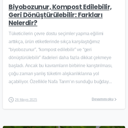
Biyobozunur, Kompost Edilebilir,
Geri Dönüştürülebilir: Farkları
Nelerdir?
Tüketicilerin çevre dostu seçimler yapma eğilimi
arttıkça, ürün etiketlerinde sıkça karşılaştığımız
“biyobozunur”, “kompost edilebilir” ve “geri
dönüştürülebilir” ifadeleri daha fazla dikkat çekmeye
başladı. Ancak bu kavramların birbirine karıştırılması,
çoğu zaman yanlış tüketim alışkanlıklarına yol
açabiliyor. Özellikle Nafa Tarım‘ın sunduğu buğday...
Devamını oku
26 Mayıs 2025