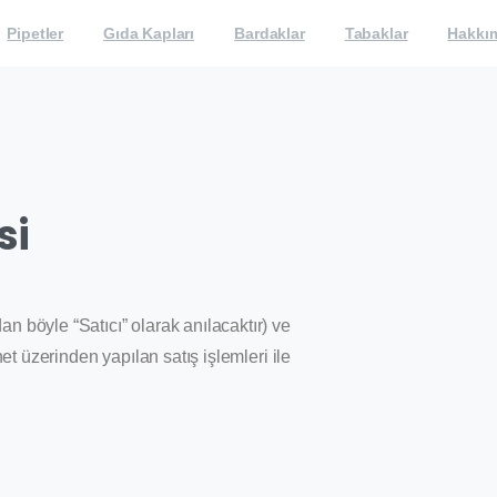
Pipetler
Gıda Kapları
Bardaklar
Tabaklar
Hakkı
si
n böyle “Satıcı” olarak anılacaktır) ve
et üzerinden yapılan satış işlemleri ile