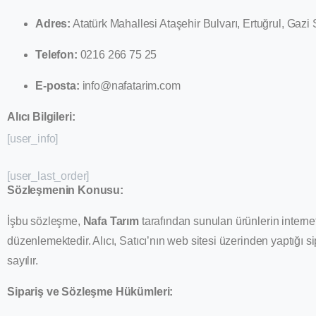
Adres:
Atatürk Mahallesi Ataşehir Bulvarı, Ertuğrul, Gazi
Telefon:
0216 266 75 25
E-posta:
info@nafatarim.com
Alıcı Bilgileri:
[user_info]
[user_last_order]
Sözleşmenin Konusu:
İşbu sözleşme,
Nafa Tarım
tarafından sunulan ürünlerin internet 
düzenlemektedir. Alıcı, Satıcı’nın web sitesi üzerinden yaptığı 
sayılır.
Sipariş ve Sözleşme Hükümleri: