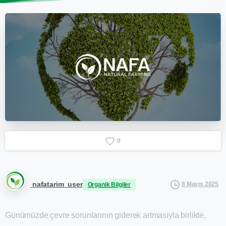
0
nafatarim_user
8 Mayıs 2025
Organik Bilgiler
Günümüzde çevre sorunlarının giderek artmasıyla birlikte,