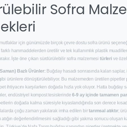
ülebilir Sofra Malz
ekleri
e mutfaklar için günümüzde birçok çevre dostu sofra ürünü seçene
ri, farklı hammaddelerden üretilir ve tek kullanımlık plastik muadill
ırakır. İşte öne çıkan sürdürülebilir sofra malzemesi
türleri
ve özell
Saman) Bazlı Ürünler:
Buğday hasadı sonrasında kalan saplar, in
gibi ürünlere dönüştürülebiliyor. Bu malzemeden üretilen pipetler
pipet ihtiyacını karşılarken doğada hızla yok oluyor. Hatta buğday 
nler, endüstriyel kompost tesislerinde
6-9 ay içinde tamamen par
ipetlerin doğada kalma süresiyle kıyaslandığında son derece kısad
rlalarda çoğu zaman yakılarak imha edilen bir
tarımsal atıktır
; ür
bu atığın değerlendirilmesini sağladığı gibi yakma sonucu oluşan
in, Türkiye’de Nafa Tarım buğday sapından pipetler üretmekte ve