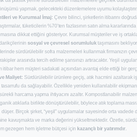
rak da plastik yerine sürdürülebilir malzemelere geçmek durumund
nüşümü yapmak, gelecekteki düzenlemelere uyumu kolaylaştırır
tileri ve Kurumsal İmaj:
Çevre bilinci, şirketlerin itibarını doğrud
raştırmalar, tüketicilerin %70’ten fazlasının satın alma kararlarınd
olmasına dikkat ettiğini gösteriyor. Kurumsal müşteriler ve iş ortak
darikçilerinin
sosyal ve çevresel sorumluluk
taşımasını bekliyor
lerinde sürdürülebilir sofra malzemeleri kullanmak firmanızın çevr
rakipler arasında tercih edilme şansınızı artıracaktır. Yeşil uygu
 itibar hem müşteri sadakati açısından avantaj elde ettiği bir ger
ve Maliyet:
Sürdürülebilir ürünlere geçiş, atık hacmini azaltarak i
tasarrufu da sağlayabilir. Özellikle yeniden kullanılabilir ekipmanl
 sürekli harcama yapma ihtiyacını azaltır. Kompostlanabilir malze
ganik atıklarla birlikte dönüştürülebilir, böylece atık toplama masr
üşer. Birçok şirket, “yeşil” uygulamalar sayesinde orta vadede da
ine kavuşmakta ve marka değerini yükseltmektedir. Özetle, sürdür
m gezegen hem işletme bütçesi için
kazançlı bir yatırımdır
.