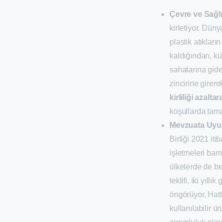
Çevre ve Sağlı
kirletiyor. Dün
plastik atıkları
kaldığından, kü
sahalarına gider
zincirine girer
kirliliği azaltar
koşullarda tama
Mevzuata Uy
Birliği 2021 iti
işletmeleri bam
ülkelerde de b
teklifi, iki yıl
öngörüyor. Hat
kullanılabilir ü