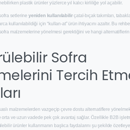
lirken plastik ürünler yüzlerce yıl kalıcı kirliliğe yol açabilir.
sofra setlerine
yeniden kullanılabilir
çatal-bıçak takımları, tabakl
rca kullanılabildiği için “kullan-at” ürün ihtiyacını azaltır. Bu rehb
sofra malzemelerine yönelmesi gerektiğini ve hangi alternatifler
ülebilir Sofra
melerini Tercih Etm
arı
saslı malzemelerden vazgeçip çevre dostu alternatiflere yönelmek
e orta ve uzun vadede pek çok avantaj sağlar. Özellikle B2B işle
lebilir ürünler kullanmanın başlıca faydalarını şu şekilde özetleyeb