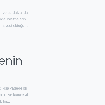
ar ve bardaklar da
erde, işletmelerin
in mevcut olduğunu
enin
, kısa vadede bir
tmeler ve kurumsal
iliriz: