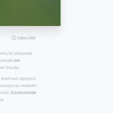
9 Mayıs 2025
geniş bir yelpazede
ipet gibi
tek
mez boyutta.
 kredi kartı ağırlığına
rışmasıyla bu maddeler
icidir.
Sürdürülebilir
ir.