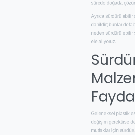
sürede doğada çözünebi
Ayrıca sürdürülebilir 
dahildir; bunlar defala
neden sürdürülebilir 
ele alıyoruz.
Sürdür
Malze
Faydal
Geleneksel plastik e
değişim gerektirse d
mutfaklar için sürdürü