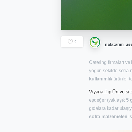
0
nafatarim_us
Catering firmaları ve
yoğun şekilde sofra m
kullanımlık
ürünler te
Viyana Tıp Üniversit
eşdeğer (yaklaşık
5 
gıdalara kadar ulaşı
sofra malzemeleri
is