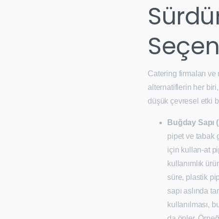
Sürdür
Seçen
Catering firmaları v
alternatiflerin her bi
düşük çevresel etki b
Buğday Sapı (
pipet ve tabak 
için kullan-at 
kullanımlık ürü
süre, plastik p
sapı aslında ta
kullanılması, 
da önler. Örneğ