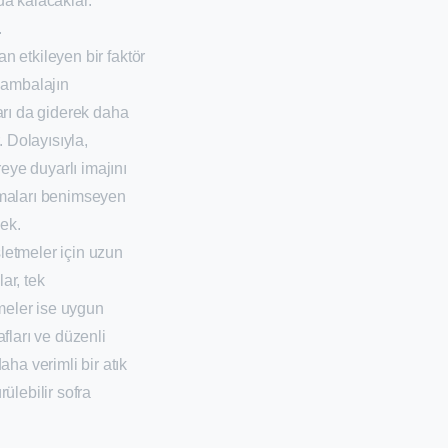
a kalacaklar.
.
an etkileyen bir faktör
a ambalajın
ları da giderek daha
. Dolayısıyla,
eye duyarlı imajını
lamaları benimseyen
çek.
şletmeler için uzun
ar, tek
meler ise uygun
afları ve düzenli
ha verimli bir atık
ülebilir sofra