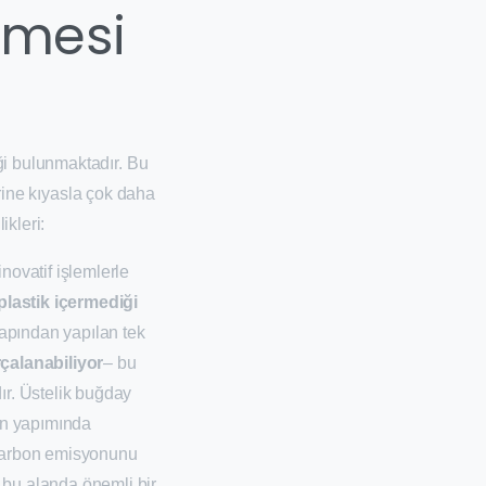
emesi
ği bulunmaktadır. Bu
erine kıyasla çok daha
ikleri:
ovatif işlemlerle
plastik içermediği
sapından yapılan tek
çalanabiliyor
– bu
ır. Üstelik buğday
ün yapımında
 karbon emisyonunu
 bu alanda önemli bir