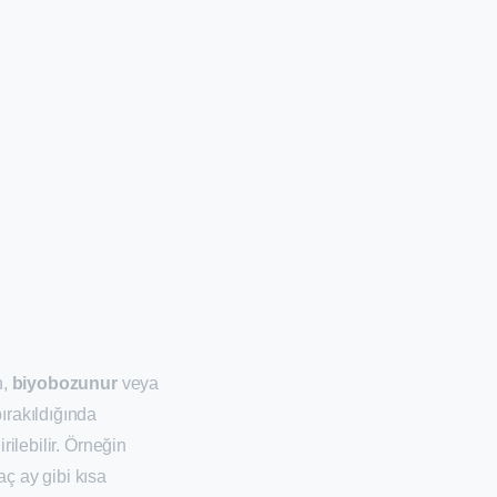
n,
biyobozunur
veya
ırakıldığında
rilebilir. Örneğin
ç ay gibi kısa