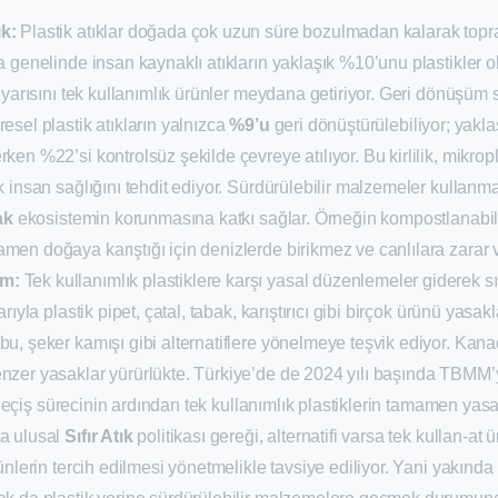
k:
Plastik atıklar doğada çok uzun süre bozulmadan kalarak topra
ya genelinde insan kaynaklı atıkların yaklaşık %10’unu plastikler 
n yarısını tek kullanımlık ürünler meydana getiriyor. Geri dönüşüm s
resel plastik atıkların yalnızca
%9’u
geri dönüştürülebiliyor; yak
ken %22’si kontrolsüz şekilde çevreye atılıyor. Bu kirlilik, mikropl
ek insan sağlığını tehdit ediyor. Sürdürülebilir malzemeler kullanm
ak
ekosistemin korunmasına katkı sağlar. Örneğin kompostlanabil
men doğaya karıştığı için denizlerde birikmez ve canlılara zarar
um:
Tek kullanımlık plastiklere karşı yasal düzenlemeler giderek sı
barıyla plastik pipet, çatal, tabak, karıştırıcı gibi birçok ürünü yasa
bu, şeker kamışı gibi alternatiflere yönelmeye teşvik ediyor. Kanad
enzer yasaklar yürürlükte. Türkiye’de de 2024 yılı başında TBMM
lık geçiş sürecinin ardından tek kullanımlık plastiklerin tamamen ya
ta ulusal
Sıfır Atık
politikası gereği, alternatifi varsa tek kullan-at 
rünlerin tercih edilmesi yönetmelikle tavsiye ediliyor. Yani yakında