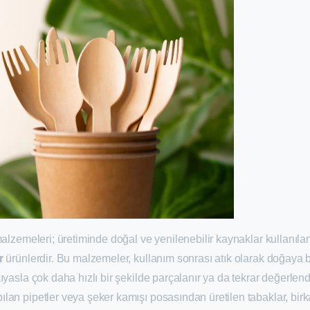
malzemeleri; üretiminde doğal ve yenilenebilir kaynaklar kullanıla
r
ürünlerdir. Bu malzemeler, kullanım sonrası atık olarak doğaya b
yasla çok daha hızlı bir şekilde parçalanır ya da tekrar değerlendi
an pipetler veya şeker kamışı posasından üretilen tabaklar, birka