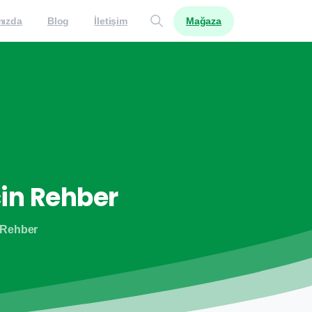
Mağaza
mızda
Blog
İletişim
çin
Rehber
n Rehber