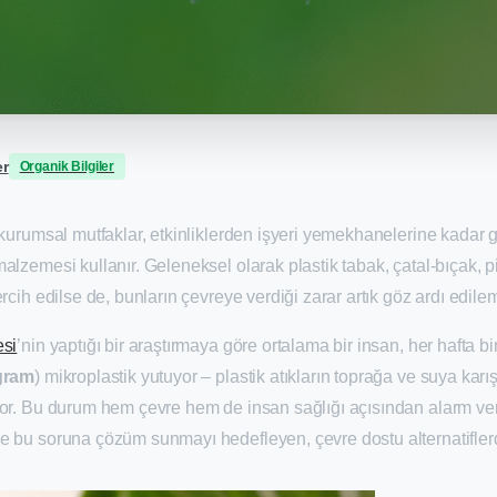
er
Organik Bilgiler
 kurumsal mutfaklar, etkinliklerden işyeri yemekhanelerine kadar 
alzemesi kullanır. Geleneksel olarak plastik tabak, çatal-bıçak, p
rcih edilse de, bunların çevreye verdiği zarar artık göz ardı edile
esi
’nin yaptığı bir araştırmaya göre ortalama bir insan, her hafta bir
gram
) mikroplastik yutuyor – plastik atıkların toprağa ve suya ka
yor. Bu durum hem çevre hem de insan sağlığı açısından alarm ver
e bu soruna çözüm sunmayı hedefleyen, çevre dostu alternatiflerd