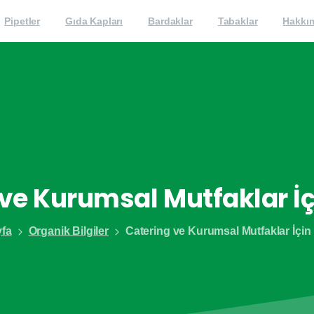
Pipetler
Gıda Kapları
Bardaklar
Tabaklar
Hakkı
ve
Kurumsal
Mutfaklar
İ
fa
Organik Bilgiler
Catering ve Kurumsal Mutfaklar İçi