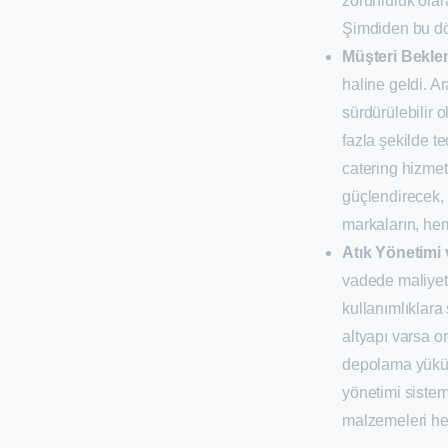
zorunluluk ola
Şimdiden bu dö
Müşteri Beklen
haline geldi. A
sürdürülebilir 
fazla şekilde te
catering hizmet
güçlendirecek, 
markaların, hem
Atık Yönetimi 
vadede maliyet 
kullanımlıklara
altyapı varsa or
depolama yükü d
yönetimi sistem
malzemeleri he