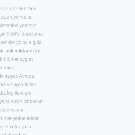
k, su ve denizleri
oluşturuyor ve bu
istemleri yetersiz
laşık %50’si depolama
astikler yoluyla gıda
ak,
atık miktarını ve
ir ürünler uygun
 vermez.
kılaşıyor. Avrupa
kladı ve üye ülkeler
a, İngiltere gibi
’ye sunulan bir kanun
saklanmasını
ürünler yerine tekrar
 işletmeler yasal