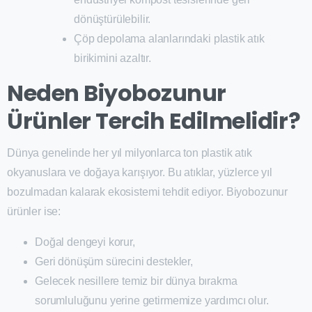
dönüştürülebilir.
Çöp depolama alanlarındaki plastik atık
birikimini azaltır.
Neden Biyobozunur
Ürünler Tercih Edilmelidir?
Dünya genelinde her yıl milyonlarca ton plastik atık
okyanuslara ve doğaya karışıyor. Bu atıklar, yüzlerce yıl
bozulmadan kalarak ekosistemi tehdit ediyor. Biyobozunur
ürünler ise:
Doğal dengeyi korur,
Geri dönüşüm sürecini destekler,
Gelecek nesillere temiz bir dünya bırakma
sorumluluğunu yerine getirmemize yardımcı olur.