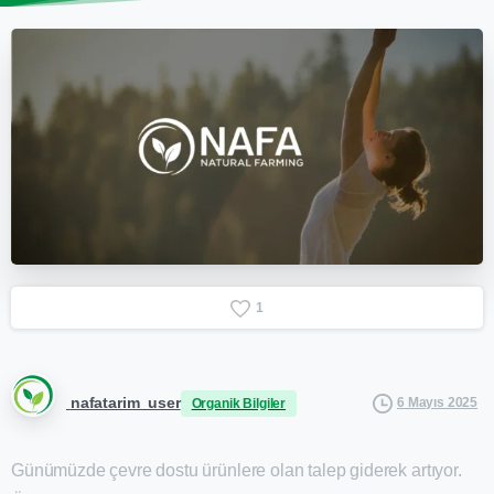
1
nafatarim_user
6 Mayıs 2025
Organik Bilgiler
Günümüzde çevre dostu ürünlere olan talep giderek artıyor.