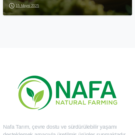
15 Mayıs 2025
Nafa Tarım, çevre dostu ve sürdürülebilir yaşamı
desteklemek amacıyla üretilmiş ürünler sunmaktadır.