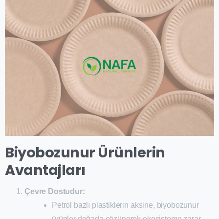
Biyobozunur Ürünlerin
Avantajları
Çevre Dostudur:
Petrol bazlı plastiklerin aksine, biyobozunur
ürünler doğada çözünerek ekosisteme zarar