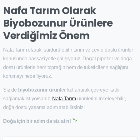
Nafa Tarım Olarak
Biyobozunur Ürünlere
Verdiğimiz Önem
Nafa Tarım olarak, sürdürülebilir tarım ve çevre dostu ürünler
konusunda hassasiyetle çalışıyoruz. Doğal pipetler ve doğa
dostu ürünlerle hem toprağın hem de tüketicilerin sağlığını
korumayı hedefliyoruz.
Siz de
biyobozunur ürünler
kullanarak çevreye katkı
sağlamak istiyorsanız,
Nafa Tarım
ürünlerini inceleyebilir,
doğa dostu yaşama adım atabilirsiniz!
Doğa için bir adım da siz atın!